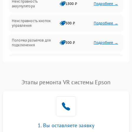
Неисправность
1500 ₽
Подробнее →
аккумулятора
Механика
Неисправность кнопок
500 ₽
Подробнее →
управления
Поломка разъемов для
500 ₽
Подробнее →
подключения
Неисправность системы
1000 ₽
Подробнее →
звука
Повреждение проводов
500 ₽
Подробнее →
Этапы ремонта VR системы Epson
Неисправность системы
1000 ₽
Подробнее →
защиты от перегрузок
Поломка системы
автоматического
1000 ₽
Подробнее →
отключения
1. Вы оставляете заявку