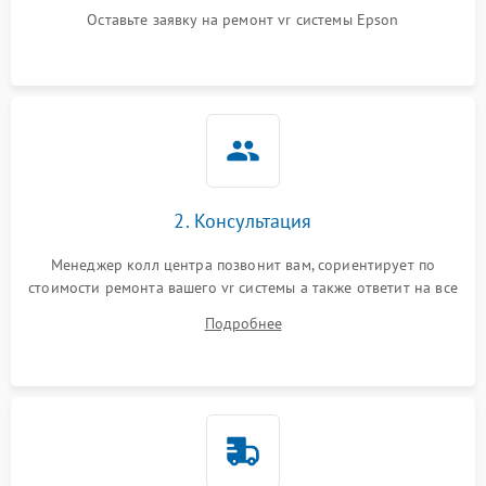
Оставьте заявку на ремонт vr системы Epson
Неисправность системы
защиты от короткого
1000 ₽
Подробнее →
замыкания
Повреждение системы
1000 ₽
Подробнее →
защиты от перегрева
Неисправность системы
защиты от
1000 ₽
Подробнее →
перенапряжения
2. Консультация
Менеджер колл центра позвонит вам, сориентирует по
Неисправность системы
1000 ₽
Подробнее →
стоимости ремонта вашего vr системы а также ответит на все
защиты от замыкания
ваши вопросы.
Подробнее
Повреждение системы
1000 ₽
Подробнее →
защиты от перегрузок
Неисправность системы
1000 ₽
Подробнее →
защиты от перегрева