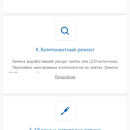
осциллографа.
4. Компонентный ремонт
Замена выработавшей ресурс лампы или LED-источника.
Перепайка неисправных компонентов на платах. Замена
DMD-чипа при битых пикселях, установка нового цветового
Подробнее
колеса или восстановление сгоревших поляризационных
пленок.
5. Сборка и юстировка оптики