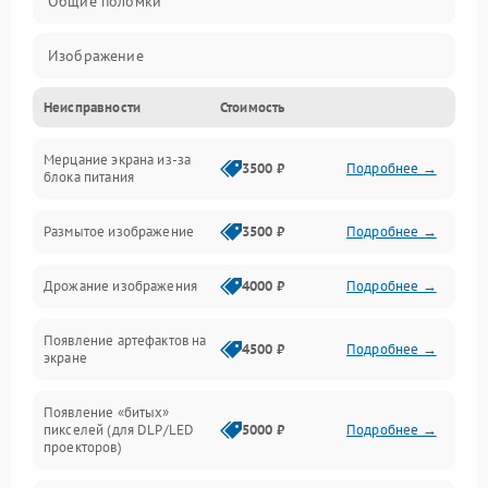
Общие поломки
Изображение
Неисправности
Стоимость
Лампа подсветки
Мерцание экрана из-за
Неисправность управления и интерфейсов
3500 ₽
Подробнее →
блока питания
Прочие неисправности
Размытое изображение
3500 ₽
Подробнее →
Режим работы
Дрожание изображения
4000 ₽
Подробнее →
Неисправность звука
Появление артефактов на
4500 ₽
Подробнее →
экране
Появление «битых»
пикселей (для DLP/LED
5000 ₽
Подробнее →
проекторов)