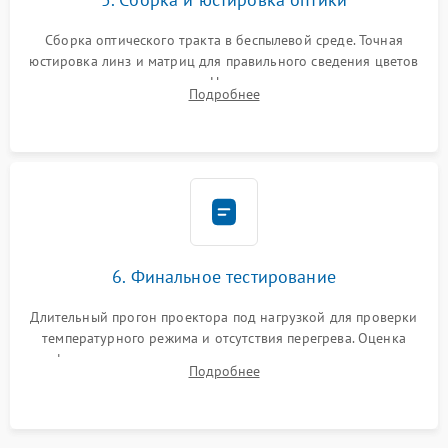
Сборка оптического тракта в беспылевой среде. Точная
юстировка линз и матриц для правильного сведения цветов
и устранения размытия. Надежное подключение всех
Подробнее
шлейфов, установка датчиков и закрытие корпуса
устройства.
6. Финальное тестирование
Длительный прогон проектора под нагрузкой для проверки
температурного режима и отсутствия перегрева. Оценка
фокуса, контрастности и цветопередачи на тестовых
Подробнее
таблицах. Проверка работы всех видеовходов и кнопок
управления.