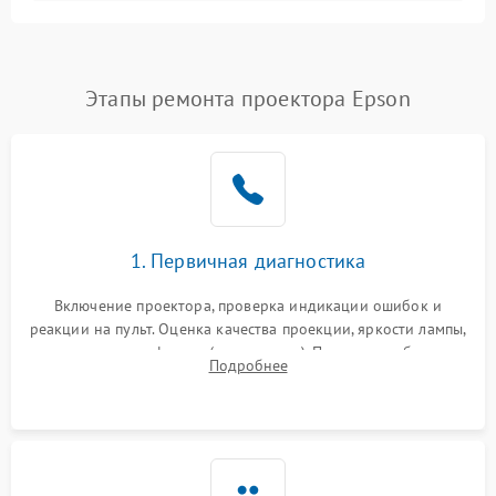
Залипание изображения
4500 ₽
Подробнее →
(image retention)
Нестабильная яркость или
Этапы ремонта проектора Epson
4000 ₽
Подробнее →
контраст
Неравномерная подсветка
4500 ₽
Подробнее →
экрана
Не работает
автоматическая коррекция
3000 ₽
Подробнее →
1. Первичная диагностика
трапеции (Keystone)
Включение проектора, проверка индикации ошибок и
Проблемы с
реакции на пульт. Оценка качества проекции, яркости лампы,
масштабированием
3500 ₽
Подробнее →
наличия артефактов (точки, пятна). Проверка работы
изображения
Подробнее
системы охлаждения по уровню шума вентиляторов.