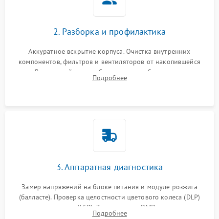
2. Разборка и профилактика
Аккуратное вскрытие корпуса. Очистка внутренних
компонентов, фильтров и вентиляторов от накопившейся
пыли. Визуальный осмотр блока питания, балласта лампы и
Подробнее
материнской платы на наличие прогаров или вздутых
элементов.
3. Аппаратная диагностика
Замер напряжений на блоке питания и модуле розжига
(балласте). Проверка целостности цветового колеса (DLP)
или поляризаторов (LCD). Тестирование DMD-чипа, датчиков
Подробнее
температуры и оптопар с помощью мультиметра и