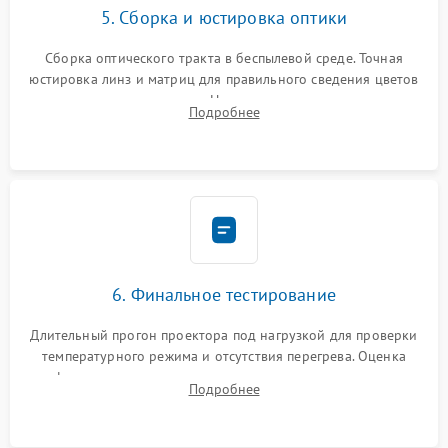
5. Сборка и юстировка оптики
Сборка оптического тракта в беспылевой среде. Точная
юстировка линз и матриц для правильного сведения цветов
и устранения размытия. Надежное подключение всех
Подробнее
шлейфов, установка датчиков и закрытие корпуса
устройства.
6. Финальное тестирование
Длительный прогон проектора под нагрузкой для проверки
температурного режима и отсутствия перегрева. Оценка
фокуса, контрастности и цветопередачи на тестовых
Подробнее
таблицах. Проверка работы всех видеовходов и кнопок
управления.