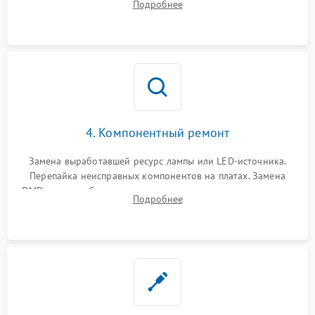
Подробнее
температуры и оптопар с помощью мультиметра и
осциллографа.
4. Компонентный ремонт
Замена выработавшей ресурс лампы или LED-источника.
Перепайка неисправных компонентов на платах. Замена
DMD-чипа при битых пикселях, установка нового цветового
Подробнее
колеса или восстановление сгоревших поляризационных
пленок.