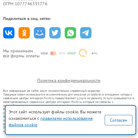
ОГРН 1077746335776
Поделиться в соц. сетях:
Мы принимаем
все формы оплаты
Политика конфиденциальности
Вся информация на сайте носит исключительно справочный характер.
Товарные знаки используются исключительно для описания устройств, в отношении которых
сервисные центры sml.epson-fixim.ru предоставляют услуги по ремонту. Услуги оказываются в
неавторизованных сервисных центрах sml.epson-fixim.ru, которые не связаны с
правообладателями товарных знаков или их официальными представителями.
Ремонт осуществляется для устройств, уже введенных в гражданский оборот в соответствии
Этот сайт использует файлы cookie. Вы можете
со статьей 1487 ГК РФ.
Использование товарных знаков не преследует цели индивидуализации услуг или введения
ознакомиться с
правилами использования
Согласен
потребителей в заблуждение, а служит для информирования о предоставляемых услугах по
ремонту техники указанных брендов.
файлов cookie
Представленная на сайте информация не является публичной офертой, определяемой
положениями Статьи 437(2) Гражданского кодекса РФ