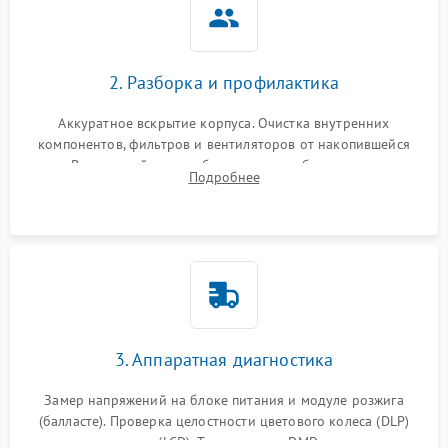
2. Разборка и профилактика
Аккуратное вскрытие корпуса. Очистка внутренних
компонентов, фильтров и вентиляторов от накопившейся
пыли. Визуальный осмотр блока питания, балласта лампы и
Подробнее
материнской платы на наличие прогаров или вздутых
элементов.
3. Аппаратная диагностика
Замер напряжений на блоке питания и модуле розжига
(балласте). Проверка целостности цветового колеса (DLP)
или поляризаторов (LCD). Тестирование DMD-чипа, датчиков