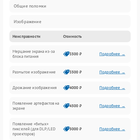
Общие поломки
Изображение
Неисправности
Стоимость
Лампа подсветки
Мерцание экрана из-за
Неисправность управления и интерфейсов
3500 ₽
Подробнее →
блока питания
Прочие неисправности
Размытое изображение
3500 ₽
Подробнее →
Режим работы
Дрожание изображения
4000 ₽
Подробнее →
Неисправность звука
Появление артефактов на
4500 ₽
Подробнее →
экране
Появление «битых»
пикселей (для DLP/LED
5000 ₽
Подробнее →
проекторов)