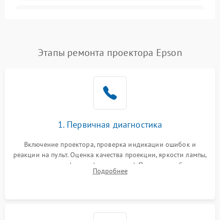
Залипание изображения
4500 ₽
Подробнее →
(image retention)
Нестабильная яркость или
Этапы ремонта проектора Epson
4000 ₽
Подробнее →
контраст
Неравномерная подсветка
4500 ₽
Подробнее →
экрана
Не работает
автоматическая коррекция
3000 ₽
Подробнее →
1. Первичная диагностика
трапеции (Keystone)
Включение проектора, проверка индикации ошибок и
Проблемы с
реакции на пульт. Оценка качества проекции, яркости лампы,
масштабированием
3500 ₽
Подробнее →
наличия артефактов (точки, пятна). Проверка работы
изображения
Подробнее
системы охлаждения по уровню шума вентиляторов.