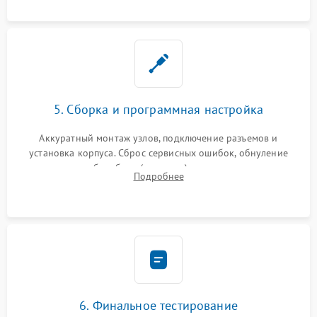
5. Сборка и программная настройка
Аккуратный монтаж узлов, подключение разъемов и
установка корпуса. Сброс сервисных ошибок, обнуление
счетчиков абсорбера (памперса) или узла переноса,
Подробнее
обновление прошивки и программная калибровка аппарата.
6. Финальное тестирование