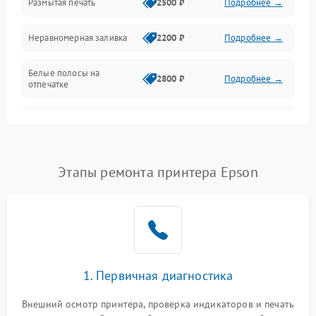
Размытая печать
2500 ₽
Подробнее →
Панель управления и индикация
Неравномерная заливка
2200 ₽
Подробнее →
Режим работы
Белые полосы на
Питание и запуск
2800 ₽
Подробнее →
отпечатке
Изображение
Чёрный фон на листе
3000 ₽
Подробнее →
Перекос изображения
2000 ₽
Подробнее →
Этапы ремонта принтера Epson
1. Первичная диагностика
Внешний осмотр принтера, проверка индикаторов и печать