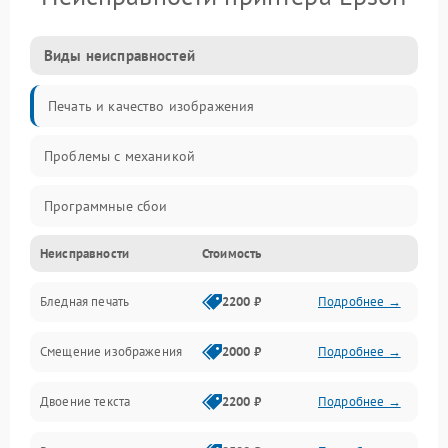
Виды неисправностей
Печать и качество изображения
Проблемы с механикой
Программные сбои
Неисправности
Стоимость
Программные ошибки
Бледная печать
2200 ₽
Подробнее →
Картриджи и расходники
Смещение изображения
2000 ₽
Подробнее →
Механика и узлы
Двоение текста
2200 ₽
Подробнее →
Подключение и интерфейсы