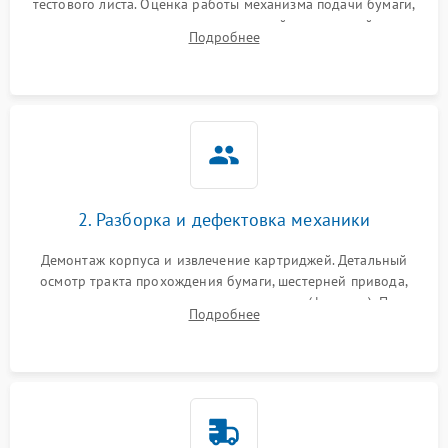
тестового листа. Оценка работы механизма подачи бумаги,
выявление посторонних шумов, замятий и первичный анализ
Подробнее
дефектов печати (полосы, фон, пробелы).
2. Разборка и дефектовка механики
Демонтаж корпуса и извлечение картриджей. Детальный
осмотр тракта прохождения бумаги, шестерней привода,
роликов захвата и узла термозакрепления (фьюзера). Поиск
Подробнее
физического износа и повреждений деталей.