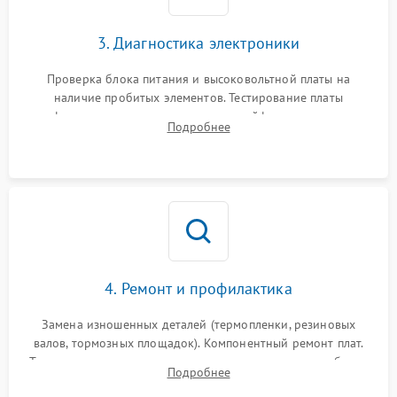
3. Диагностика электроники
Проверка блока питания и высоковольтной платы на
наличие пробитых элементов. Тестирование платы
форматирования, целостности шлейфов, контактов
Подробнее
картриджа и оптопар (датчиков прохождения и наличия
бумаги).
4. Ремонт и профилактика
Замена изношенных деталей (термопленки, резиновых
валов, тормозных площадок). Компонентный ремонт плат.
Тщательная очистка тракта печати, контактов и линз блока
Подробнее
лазера (LSU) от просыпанного тонера и пыли.