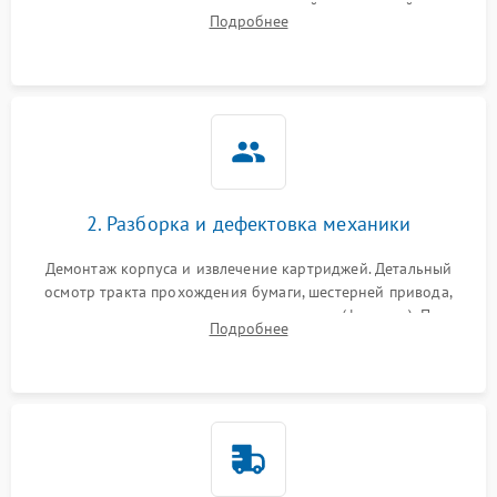
выявление посторонних шумов, замятий и первичный анализ
Подробнее
дефектов печати (полосы, фон, пробелы).
2. Разборка и дефектовка механики
Демонтаж корпуса и извлечение картриджей. Детальный
осмотр тракта прохождения бумаги, шестерней привода,
роликов захвата и узла термозакрепления (фьюзера). Поиск
Подробнее
физического износа и повреждений деталей.