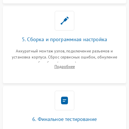
5. Сборка и программная настройка
Аккуратный монтаж узлов, подключение разъемов и
установка корпуса. Сброс сервисных ошибок, обнуление
счетчиков абсорбера (памперса) или узла переноса,
Подробнее
обновление прошивки и программная калибровка аппарата.
6. Финальное тестирование