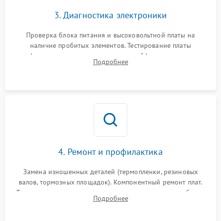
3. Диагностика электроники
Проверка блока питания и высоковольтной платы на
наличие пробитых элементов. Тестирование платы
форматирования, целостности шлейфов, контактов
Подробнее
картриджа и оптопар (датчиков прохождения и наличия
бумаги).
4. Ремонт и профилактика
Замена изношенных деталей (термопленки, резиновых
валов, тормозных площадок). Компонентный ремонт плат.
Тщательная очистка тракта печати, контактов и линз блока
Подробнее
лазера (LSU) от просыпанного тонера и пыли.