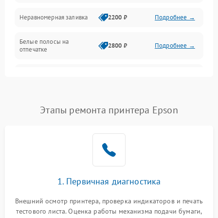
Неравномерная заливка
2200 ₽
Подробнее →
Режим работы
Белые полосы на
Питание и запуск
2800 ₽
Подробнее →
отпечатке
Изображение
Чёрный фон на листе
3000 ₽
Подробнее →
Перекос изображения
2000 ₽
Подробнее →
Этапы ремонта принтера Epson
1. Первичная диагностика
Внешний осмотр принтера, проверка индикаторов и печать
тестового листа. Оценка работы механизма подачи бумаги,