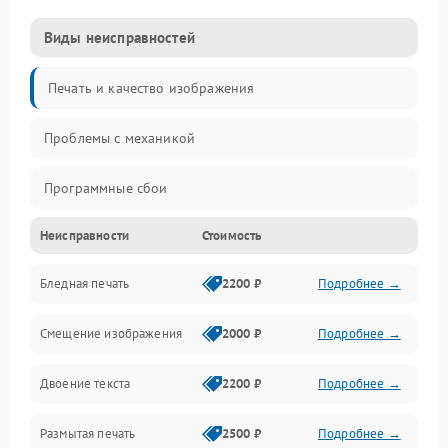
Виды неисправностей
Печать и качество изображения
Проблемы с механикой
Программные сбои
Неисправности
Стоимость
Программные ошибки
Бледная печать
2200 ₽
Подробнее →
Картриджи и расходники
Смещение изображения
2000 ₽
Подробнее →
Механика и узлы
Двоение текста
2200 ₽
Подробнее →
Подключение и интерфейсы
Размытая печать
2500 ₽
Подробнее →
Панель управления и индикация