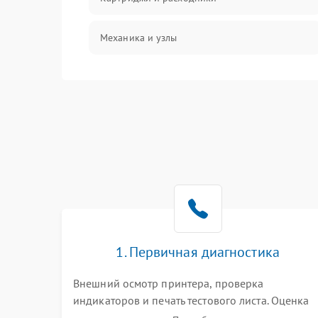
Механика и узлы
Подключение и интерфейсы
Панель управления и индикация
Режим работы
Питание и запуск
Изображение
1. Первичная диагностика
Внешний осмотр принтера, проверка
индикаторов и печать тестового листа. Оценка
работы механизма подачи бумаги, выявление