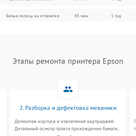
Белые полосы на отпечатке
85 мин
1 год
Чёрный фон на листе
85 мин
1 год
Перекос изображения
80 мин
1 год
Этапы ремонта принтера Epson
2. Разборка и дефектовка механики
Демонтаж корпуса и извлечение картриджей.
Детальный осмотр тракта прохождения бумаги,
шестерней привода, роликов захвата и узла