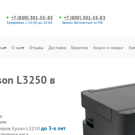
+7 (800) 301-55-83
+7 (800) 301-55-83
Ежедневно, с 10:00 до 20:00
Звонок бесплатный по РФ
ны
О нас
Отзывы
Доставка
Гарантии
Акции и скидки
Зая
son L3250 в
е
ами
до 3-х лет
теров Epson L3250
течении часа