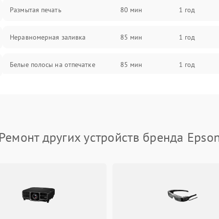
Размытая печать
80 мин
1 год
Неравномерная заливка
85 мин
1 год
Белые полосы на отпечатке
85 мин
1 год
Чёрный фон на листе
85 мин
1 год
Перекос изображения
80 мин
1 год
Ремонт других устройств бренда Epso