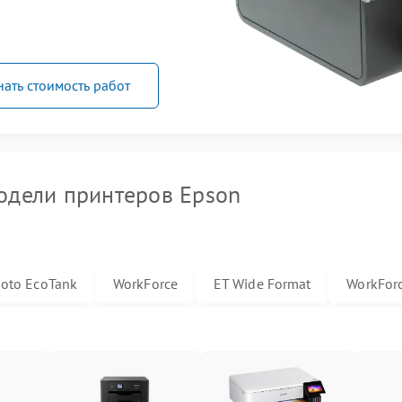
нать стоимость работ
дели принтеров Epson
hoto EcoTank
WorkForce
ET Wide Format
WorkForc