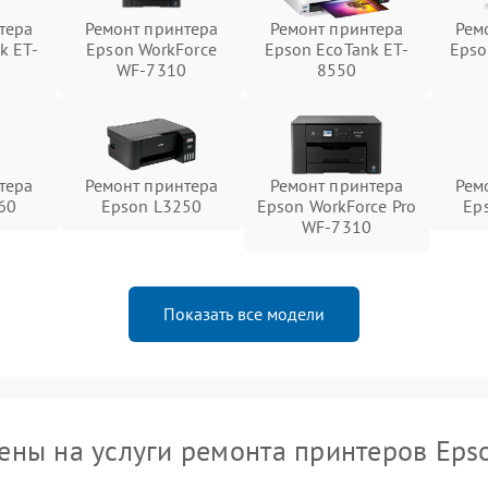
тера
Ремонт принтера
Ремонт принтера
Рем
k ET-
Epson WorkForce
Epson EcoTank ET-
Epso
WF-7310
8550
тера
Ремонт принтера
Ремонт принтера
Рем
60
Epson L3250
Epson WorkForce Pro
Ep
WF-7310
Показать все модели
ены на услуги ремонта принтеров Eps