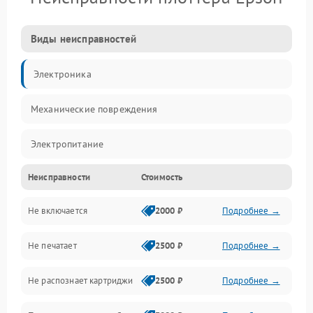
Виды неисправностей
Электроника
Механические повреждения
Электропитание
Неисправности
Стоимость
Работа системы
Не включается
2000 ₽
Подробнее →
Механика
Не печатает
2500 ₽
Подробнее →
Оптика
Не распознает картриджи
2500 ₽
Подробнее →
Программное обеспечение