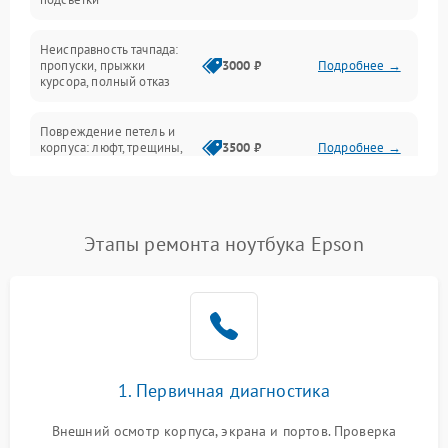
Батарея
Неисправность тачпада:
Сеть и интернет
пропуски, прыжки
3000 ₽
Подробнее →
курсора, полный отказ
Система охлаждения
Повреждение петель и
корпуса: люфт, трещины,
3500 ₽
Подробнее →
деформация
Проблемы аккумулятора:
быстрая разрядка,
2500 ₽
Подробнее →
Этапы ремонта ноутбука Epson
невозможность зарядки,
вздутие
Неисправность зарядного
устройства или разъёма
2000 ₽
Подробнее →
питания
1. Первичная диагностика
Перегрев из‑за пыли,
износа термопасты или
2500 ₽
Подробнее →
неисправности кулера
Внешний осмотр корпуса, экрана и портов. Проверка