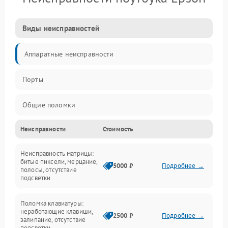
Виды неисправностей
Аппаратные неисправности
Порты
Общие поломки
Неисправности
Стоимость
Устройства
Неисправность матрицы:
Программные ошибки
битые пиксели, мерцание,
5000 ₽
Подробнее →
полосы, отсутствие
подсветки
Электрические и системные сбои
Поломка клавиатуры:
Интерфейсные проблемы
неработающие клавиши,
2500 ₽
Подробнее →
залипание, отсутствие
подсветки