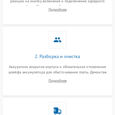
реакции на кнопку включения и подключение зарядного
устройства. Оценка потребления тока с помощью
Выход из строя SSD или
Подробнее
HDD: медленная загрузка,
лабораторного блока питания для локализации проблемы.
3000 ₽
Подробнее →
ошибки чтения,
пропадание диска
Неисправность
оперативной памяти:
2000 ₽
Подробнее →
вылеты приложений,
синие экраны
2. Разборка и очистка
Проблемы Wi‑Fi или
2500 ₽
Подробнее →
Bluetooth модулей
Аккуратное вскрытие корпуса и обязательное отключение
шлейфа аккумулятора для обесточивания платы. Демонтаж
системы охлаждения, очистка кулера от пыли и удаление
Подробнее
высохшей термопасты с кристаллов чипов.