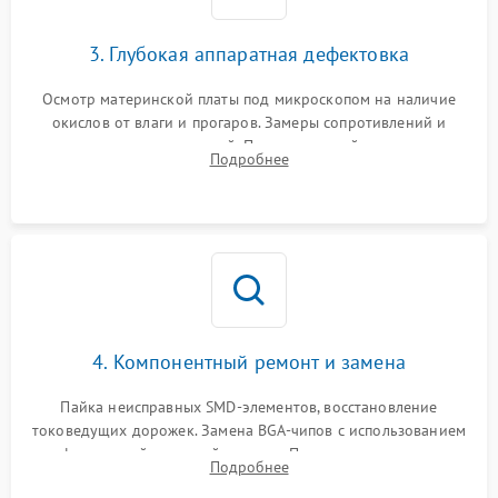
3. Глубокая аппаратная дефектовка
Осмотр материнской платы под микроскопом на наличие
окислов от влаги и прогаров. Замеры сопротивлений и
дежурных напряжений. Проверка цепей питания,
Подробнее
мультиконтроллера, процессора и видеочипа.
4. Компонентный ремонт и замена
Пайка неисправных SMD-элементов, восстановление
токоведущих дорожек. Замена BGA-чипов с использованием
инфракрасной паяльной станции. Прошивка микросхемы
Подробнее
BIOS или замена поврежденных портов USB