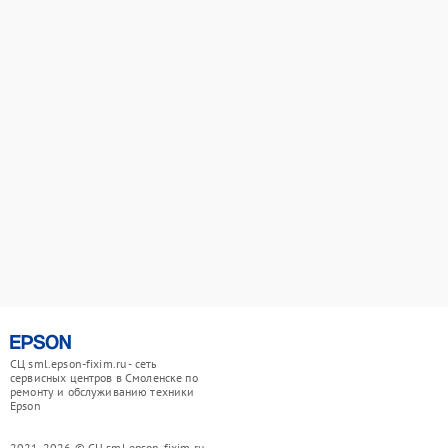
СЦ sml.epson-fixim.ru - сеть
сервисных центров в Смоленске по
ремонту и обслуживанию техники
Epson
2021-2026 © СЦ sml.epson-fixim.ru