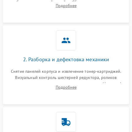
работы сканирующей линейки. Сбор данных о замятиях,
Подробнее
дефектах изображения или посторонних шумах при работе.
2. Разборка и дефектовка механики
Снятие панелей корпуса и извлечение тонер-картриджей.
Визуальный контроль шестерней редуктора, роликов
захвата, термопленки и прижимного вала в печи (фьюзере).
Подробнее
Проверка оптики сканера на загрязнения.