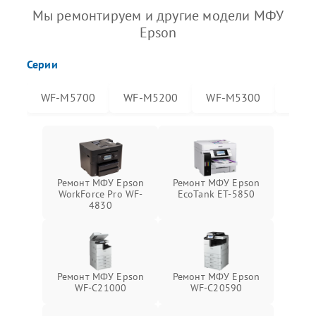
Мы ремонтируем и другие модели МФУ
Epson
Серии
WF-M5700
WF-M5200
WF-M5300
WF-
Ремонт МФУ Epson
Ремонт МФУ Epson
WorkForce Pro WF-
EcoTank ET-5850
4830
Ремонт МФУ Epson
Ремонт МФУ Epson
WF-C21000
WF-C20590