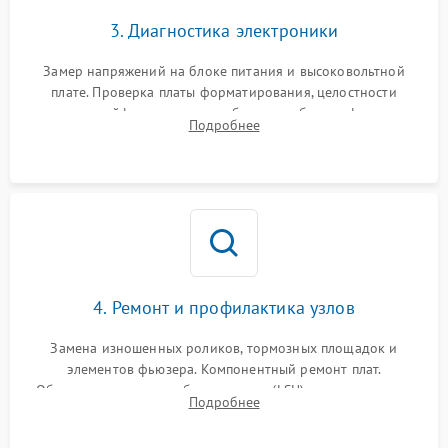
3. Диагностика электроники
Замер напряжений на блоке питания и высоковольтной
плате. Проверка платы форматирования, целостности
плоских шлейфов сканера и работоспособности флажков и
Подробнее
оптопар (датчиков прохождения бумаги).
4. Ремонт и профилактика узлов
Замена изношенных роликов, тормозных площадок и
элементов фьюзера. Компонентный ремонт плат.
Обязательная очистка блока лазера (LSU), зеркал и тракта
Подробнее
печати от просыпанного тонера и бумажной пыли.