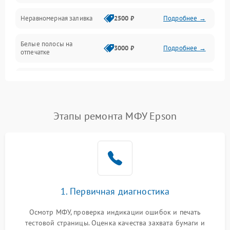
Неравномерная заливка
2500 ₽
Подробнее →
Дисплей и органы управления
Белые полосы на
Изображение
3000 ₽
Подробнее →
отпечатке
Проблемы с механикой
Чёрный фон на листе
3500 ₽
Подробнее →
Питание и запуск
Этапы ремонта МФУ Epson
1. Первичная диагностика
Осмотр МФУ, проверка индикации ошибок и печать
тестовой страницы. Оценка качества захвата бумаги и