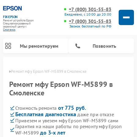
+7 (800) 301-55-83
Ежедневно, с 10:00 до 20:00
FIX-EPSON
+7 (800) 301-55-83
Ремонт устройств Epson
Специализированный
Звонок бесплатный по РФ
cервисный центр г.
Смоленск
Мы ремонтируем
Позвонить
енске
Ремонт мфу Epson WF-M5899 в Смоленске
Ремонт мфу Epson WF-M5899 в
Смоленске
от 775 руб.
Стоимость ремонта
Бесплатная диагностика
даже при отказе
Привезем и увезем мфу Epson WF-M5899 сами
Гарантия на наши работы по ремонту мфу Epson
до 3-х лет
WF-M5899