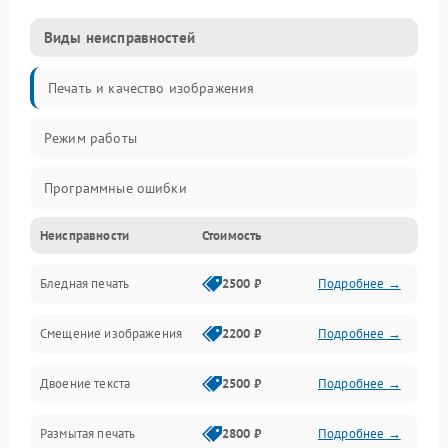
Виды неисправностей
Печать и качество изображения
Режим работы
Программные ошибки
Неисправности
Стоимость
Картриджи и расходники
Бледная печать
2500 ₽
Подробнее →
Сканер и копирование
Смещение изображения
2200 ₽
Подробнее →
Механика и узлы
Двоение текста
2500 ₽
Подробнее →
Программные сбои
Размытая печать
2800 ₽
Подробнее →
Подключение и интерфейсы