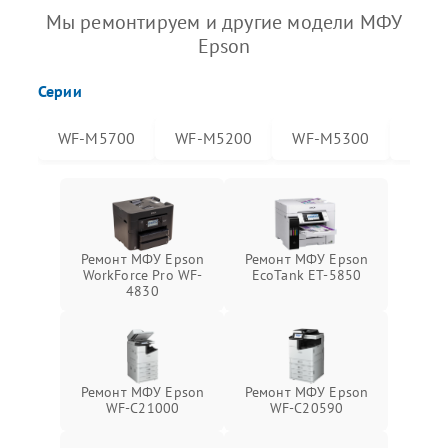
Мы ремонтируем и другие модели МФУ
Epson
Серии
WF-M5700
WF-M5200
WF-M5300
WF-
Ремонт МФУ Epson
Ремонт МФУ Epson
WorkForce Pro WF-
EcoTank ET-5850
4830
Ремонт МФУ Epson
Ремонт МФУ Epson
WF-C21000
WF-C20590