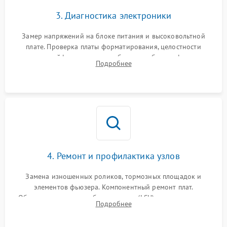
3. Диагностика электроники
Замер напряжений на блоке питания и высоковольтной
плате. Проверка платы форматирования, целостности
плоских шлейфов сканера и работоспособности флажков и
Подробнее
оптопар (датчиков прохождения бумаги).
4. Ремонт и профилактика узлов
Замена изношенных роликов, тормозных площадок и
элементов фьюзера. Компонентный ремонт плат.
Обязательная очистка блока лазера (LSU), зеркал и тракта
Подробнее
печати от просыпанного тонера и бумажной пыли.