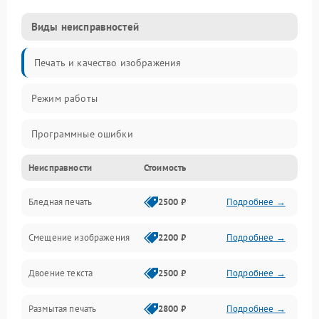
Виды неисправностей
Печать и качество изображения
Режим работы
Программные ошибки
Неисправности
Стоимость
Картриджи и расходники
Бледная печать
2500 ₽
Подробнее →
Сканер и копирование
Смещение изображения
2200 ₽
Подробнее →
Механика и узлы
Двоение текста
2500 ₽
Подробнее →
Программные сбои
Размытая печать
2800 ₽
Подробнее →
Подключение и интерфейсы