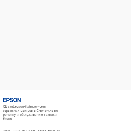
СЦ sml.epson-fixim.ru - сеть
сервисных центров в Смоленске по
ремонту и обслуживанию техники
Epson
2021-2026 © СЦ sml.epson-fixim.ru