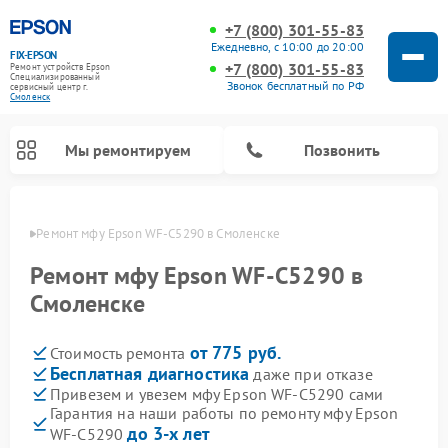
+7 (800) 301-55-83
Ежедневно, с 10:00 до 20:00
FIX-EPSON
+7 (800) 301-55-83
Ремонт устройств Epson
Специализированный
Звонок бесплатный по РФ
cервисный центр г.
Смоленск
Мы ремонтируем
Позвонить
енске
Ремонт мфу Epson WF-C5290 в Смоленске
Ремонт мфу Epson WF-C5290 в
Смоленске
от 775 руб.
Стоимость ремонта
Бесплатная диагностика
даже при отказе
Привезем и увезем мфу Epson WF-C5290 сами
Гарантия на наши работы по ремонту мфу Epson
до 3-х лет
WF-C5290