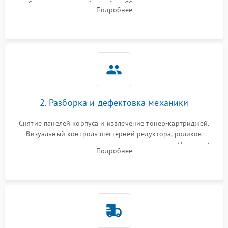
работы сканирующей линейки. Сбор данных о замятиях,
Подробнее
дефектах изображения или посторонних шумах при работе.
2. Разборка и дефектовка механики
Снятие панелей корпуса и извлечение тонер-картриджей.
Визуальный контроль шестерней редуктора, роликов
захвата, термопленки и прижимного вала в печи (фьюзере).
Подробнее
Проверка оптики сканера на загрязнения.