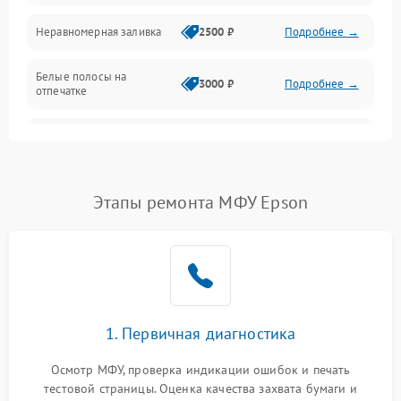
Неравномерная заливка
2500 ₽
Подробнее →
Дисплей и органы управления
Белые полосы на
Изображение
3000 ₽
Подробнее →
отпечатке
Проблемы с механикой
Чёрный фон на листе
3500 ₽
Подробнее →
Питание и запуск
Этапы ремонта МФУ Epson
1. Первичная диагностика
Осмотр МФУ, проверка индикации ошибок и печать
тестовой страницы. Оценка качества захвата бумаги и