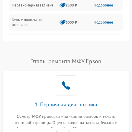
Неравномерная заливка
2500 ₽
Подробнее →
Дисплей и органы управления
Белые полосы на
Изображение
3000 ₽
Подробнее →
отпечатке
Проблемы с механикой
Чёрный фон на листе
3500 ₽
Подробнее →
Питание и запуск
Этапы ремонта МФУ Epson
1. Первичная диагностика
Осмотр МФУ, проверка индикации ошибок и печать
тестовой страницы. Оценка качества захвата бумаги и
работы сканирующей линейки. Сбор данных о замятиях,