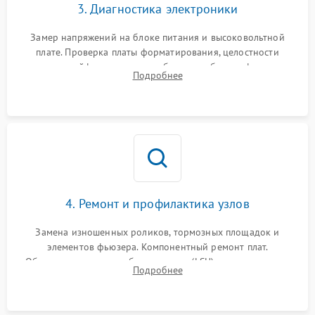
3. Диагностика электроники
Замер напряжений на блоке питания и высоковольтной
плате. Проверка платы форматирования, целостности
плоских шлейфов сканера и работоспособности флажков и
Подробнее
оптопар (датчиков прохождения бумаги).
4. Ремонт и профилактика узлов
Замена изношенных роликов, тормозных площадок и
элементов фьюзера. Компонентный ремонт плат.
Обязательная очистка блока лазера (LSU), зеркал и тракта
Подробнее
печати от просыпанного тонера и бумажной пыли.