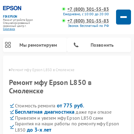
+7 (800) 301-55-83
Ежедневно, с 10:00 до 20:00
FIX-EPSON
+7 (800) 301-55-83
Ремонт устройств Epson
Специализированный
Звонок бесплатный по РФ
cервисный центр г.
Смоленск
Мы ремонтируем
Позвонить
енске
Ремонт мфу Epson L850 в Смоленске
Ремонт мфу Epson L850 в
Смоленске
от 775 руб.
Стоимость ремонта
Бесплатная диагностика
даже при отказе
Привезем и увезем мфу Epson L850 сами
Гарантия на наши работы по ремонту мфу Epson
до 3-х лет
L850