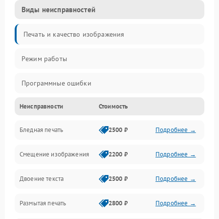
Виды неисправностей
Печать и качество изображения
Режим работы
Программные ошибки
Неисправности
Стоимость
Картриджи и расходники
Бледная печать
2500 ₽
Подробнее →
Сканер и копирование
Смещение изображения
2200 ₽
Подробнее →
Механика и узлы
Двоение текста
2500 ₽
Подробнее →
Программные сбои
Размытая печать
2800 ₽
Подробнее →
Подключение и интерфейсы