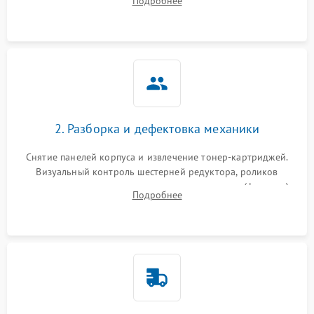
Подробнее
дефектах изображения или посторонних шумах при работе.
2. Разборка и дефектовка механики
Снятие панелей корпуса и извлечение тонер-картриджей.
Визуальный контроль шестерней редуктора, роликов
захвата, термопленки и прижимного вала в печи (фьюзере).
Подробнее
Проверка оптики сканера на загрязнения.