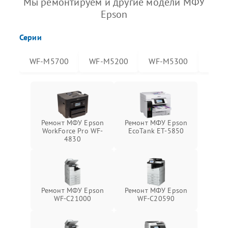
Мы ремонтируем и другие модели МФУ
Epson
Серии
WF-M5700
WF-M5200
WF-M5300
WF-
Ремонт МФУ Epson
Ремонт МФУ Epson
WorkForce Pro WF-
EcoTank ET-5850
4830
Ремонт МФУ Epson
Ремонт МФУ Epson
WF-C21000
WF-C20590