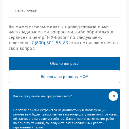
Вы можете ознакомиться с приведенными ниже
часто задаваемыми вопросами, либо обратиться в
сервисный центр “FIX-Epson” по следующему
телефону
+7 (800) 301-55-83
если не нашли ответ на
свой вопрос.
Общие вопросы
Вопросы по ремонту МФУ
Какие документы вы предоставляете?
На этапе приема устройства на диагностику и последующий
ремонт вам будет предоставлен заказ-наряд с указанием страховых
обязательств на ваше устройство. Далее, после выполнения работ
по ремонту техники, вы получите акт выполненных работ и
гарантийный талон.