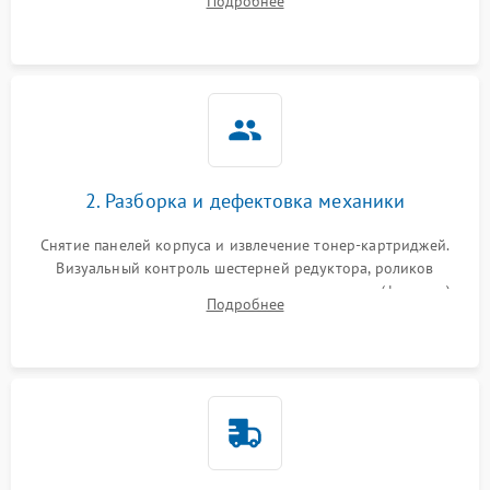
Подробнее
дефектах изображения или посторонних шумах при работе.
2. Разборка и дефектовка механики
Снятие панелей корпуса и извлечение тонер-картриджей.
Визуальный контроль шестерней редуктора, роликов
захвата, термопленки и прижимного вала в печи (фьюзере).
Подробнее
Проверка оптики сканера на загрязнения.