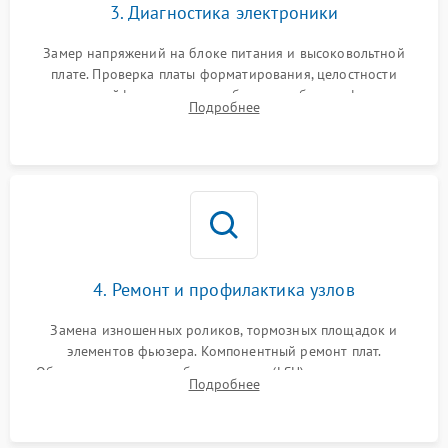
3. Диагностика электроники
Замер напряжений на блоке питания и высоковольтной
плате. Проверка платы форматирования, целостности
плоских шлейфов сканера и работоспособности флажков и
Подробнее
оптопар (датчиков прохождения бумаги).
4. Ремонт и профилактика узлов
Замена изношенных роликов, тормозных площадок и
элементов фьюзера. Компонентный ремонт плат.
Обязательная очистка блока лазера (LSU), зеркал и тракта
Подробнее
печати от просыпанного тонера и бумажной пыли.