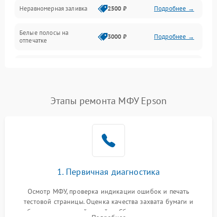
Неравномерная заливка
2500 ₽
Подробнее →
Дисплей и органы управления
Белые полосы на
Изображение
3000 ₽
Подробнее →
отпечатке
Проблемы с механикой
Чёрный фон на листе
3500 ₽
Подробнее →
Питание и запуск
Этапы ремонта МФУ Epson
1. Первичная диагностика
Осмотр МФУ, проверка индикации ошибок и печать
тестовой страницы. Оценка качества захвата бумаги и
работы сканирующей линейки. Сбор данных о замятиях,