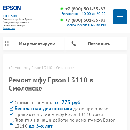
+7 (800) 301-55-83
Ежедневно, с 10:00 до 20:00
FIX-EPSON
+7 (800) 301-55-83
Ремонт устройств Epson
Специализированный
Звонок бесплатный по РФ
cервисный центр г.
Смоленск
Мы ремонтируем
Позвонить
енске
Ремонт мфу Epson L3110 в Смоленске
Ремонт мфу Epson L3110 в
Смоленске
от 775 руб.
Стоимость ремонта
Бесплатная диагностика
даже при отказе
Привезем и увезем мфу Epson L3110 сами
Гарантия на наши работы по ремонту мфу Epson
до 3-х лет
L3110