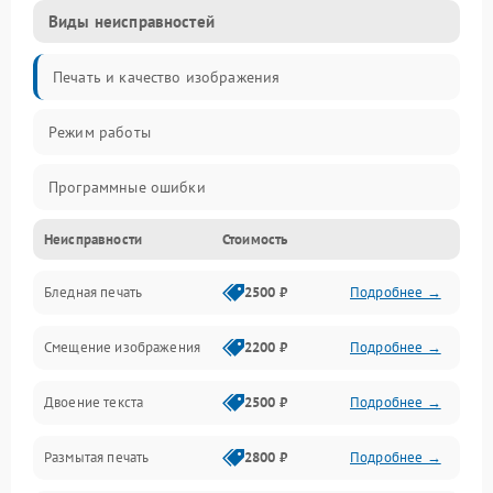
Виды неисправностей
Печать и качество изображения
Режим работы
Программные ошибки
Неисправности
Стоимость
Картриджи и расходники
Бледная печать
2500 ₽
Подробнее →
Сканер и копирование
Смещение изображения
2200 ₽
Подробнее →
Механика и узлы
Двоение текста
2500 ₽
Подробнее →
Программные сбои
Размытая печать
2800 ₽
Подробнее →
Подключение и интерфейсы