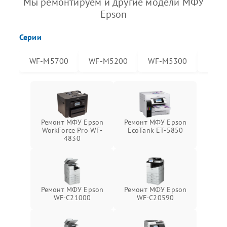
Мы ремонтируем и другие модели МФУ
Epson
Серии
WF-M5700
WF-M5200
WF-M5300
WF-
Ремонт МФУ Epson
Ремонт МФУ Epson
WorkForce Pro WF-
EcoTank ET-5850
4830
Ремонт МФУ Epson
Ремонт МФУ Epson
WF-C21000
WF-C20590